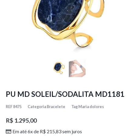
PU MD SOLEIL/SODALITA MD1181
REF
8475
Categoria
Bracelete
Tag
Maria dolores
R$
1.295,00
Em até 6x de
R$
215,83
sem juros