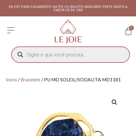
5% OFF PARA PAGAMENTO VIA PIX OU BOLETO BANCÁRIO! FRETE GRÁTIS A
PARTIR DE R$ 1000
0
Início
/
Bracelete
/ PU MD SOLEIL/SODALITA MD1181