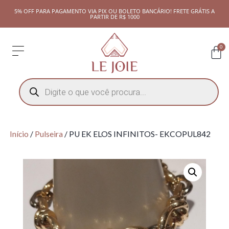
5% OFF PARA PAGAMENTO VIA PIX OU BOLETO BANCÁRIO! FRETE GRÁTIS A
PARTIR DE R$ 1000
0
Início
/
Pulseira
/ PU EK ELOS INFINITOS- EKCOPUL842