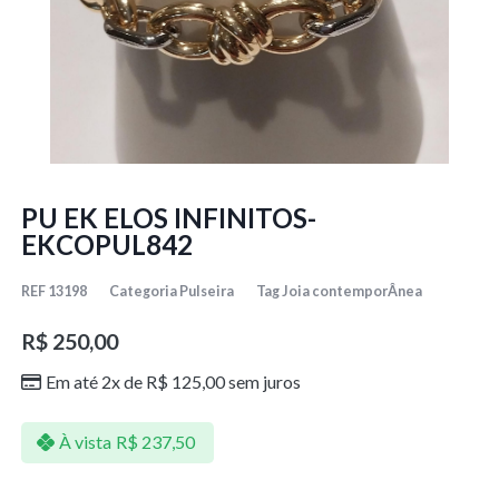
PU EK ELOS INFINITOS-
EKCOPUL842
REF
13198
Categoria
Pulseira
Tag
Joia contemporÂnea
R$
250,00
Em até 2x de
R$
125,00
sem juros
À vista
R$
237,50