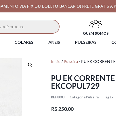
AMENTO VIA PIX OU BOLETO BANCÁRIO! FRETE GRÁTIS A P
QUEM SOMOS
COLARES
ANEIS
PULSEIRAS
CO
Início
/
Pulseira
/ PU EK CORRENTE
PU EK CORRENTE
EKCOPUL729
REF
8003
Categoria
Pulseira
Tag
Ek
R$
250,00