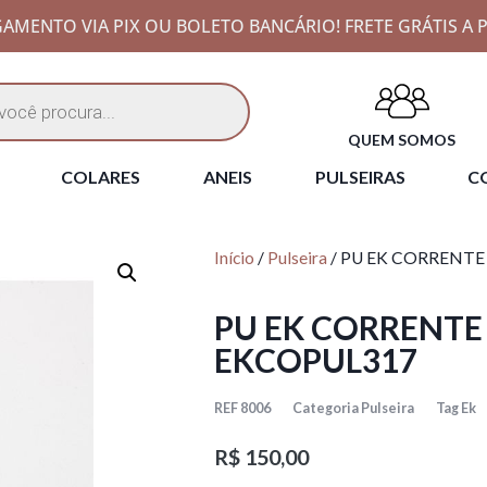
AMENTO VIA PIX OU BOLETO BANCÁRIO! FRETE GRÁTIS A P
QUEM SOMOS
COLARES
ANEIS
PULSEIRAS
CO
Início
/
Pulseira
/ PU EK CORRENT
PU EK CORRENT
EKCOPUL317
REF
8006
Categoria
Pulseira
Tag
Ek
R$
150,00