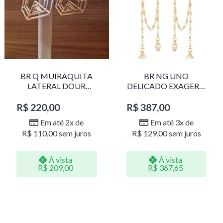
BR Q MUIRAQUITA
BR NG UNO
LATERAL DOUR
DELICADO EXAGERO
LR001
DOU/PERO 1785611F
R$
220,00
R$
387,00
Em até 2x de
Em até 3x de
R$
110,00
sem juros
R$
129,00
sem juros
À vista
À vista
R$
209,00
R$
367,65