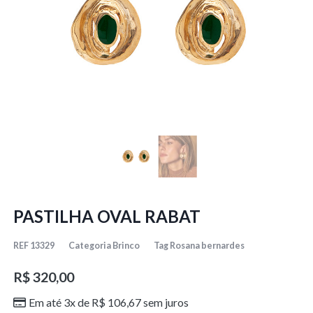
PASTILHA OVAL RABAT
REF
13329
Categoria
Brinco
Tag
Rosana bernardes
R$
320,00
Em até 3x de
R$
106,67
sem juros