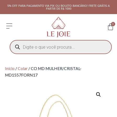
5% OFF PARA PAGAMENTO VIA PIX OU BOLETO BANCÁRIO! FRETE GRÁTIS A
PARTIR DE R$ 1000
0
Início
/
Colar
/ CO MD MULHER/CRISTAL-
MD1557FORN17