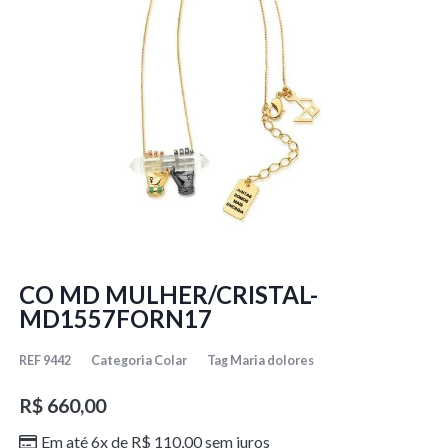
CO MD MULHER/CRISTAL-
MD1557FORN17
REF
9442
Categoria
Colar
Tag
Maria dolores
R$
660,00
Em até 6x de
R$
110,00
sem juros