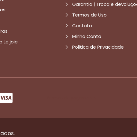
Garantia | Troca e devoluçõ
res
Termos de Uso
Contato
iras
Minha Conta
b Le joie
Politica de Privacidade
formas de pagamento
vados.