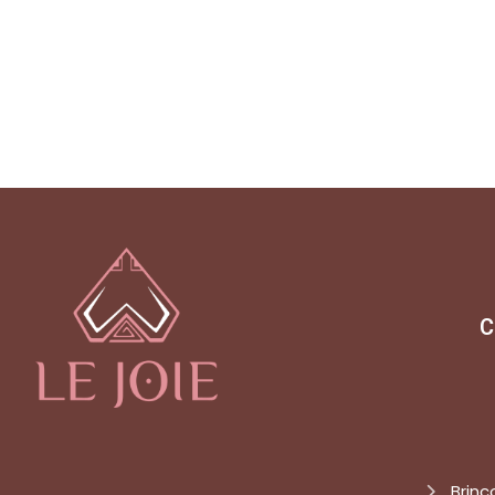
C
Brinc