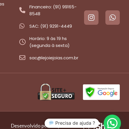
es
Financeiro: (91) 99165-
8548
SAC: (91) 9291-4449
Horário: 9 às 19 hs
(segunda à sexta)
sac@lejoiejoias.com.br
Precisa de ajuda ?
Desenvolvido pela empresa