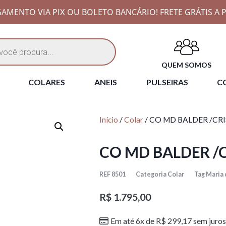
AMENTO VIA PIX OU BOLETO BANCÁRIO! FRETE GRÁTIS A P
QUEM SOMOS
COLARES
ANEIS
PULSEIRAS
CO
Início
/
Colar
/ CO MD BALDER /CR
CO MD BALDER /
REF
8501
Categoria
Colar
Tag
Maria 
R$
1.795,00
Em até 6x de
R$
299,17
sem juros