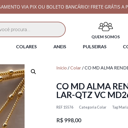
AMENTO VIA PIX OU BOLETO BANCÁRIO! FRETE GRÁTIS A P
QUEM SOMOS
COLARES
ANEIS
PULSEIRAS
CO
Início
/
Colar
/ CO MD ALMA RENDE
CO MD ALMA REN
LAR-QTZ VC MD2
REF
15576
Categoria
Colar
Tag
Maria
R$
998,00