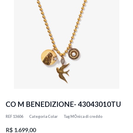
CO M BENEDIZIONE- 43043010TU
REF
13606
Categoria
Colar
Tag
MÔnica di creddo
R$
1.699,00