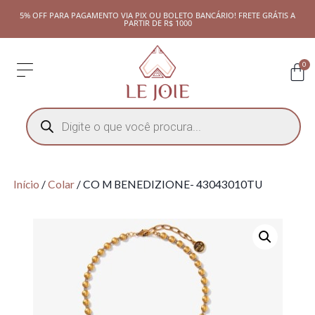
5% OFF PARA PAGAMENTO VIA PIX OU BOLETO BANCÁRIO! FRETE GRÁTIS A
PARTIR DE R$ 1000
0
Início
/
Colar
/ CO M BENEDIZIONE- 43043010TU