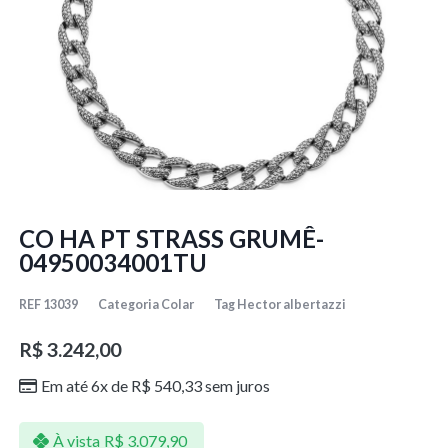
CO HA PT STRASS GRUMÊ-
04950034001TU
REF
13039
Categoria
Colar
Tag
Hector albertazzi
R$
3.242,00
Em até 6x de
R$
540,33
sem juros
À vista
R$
3.079,90