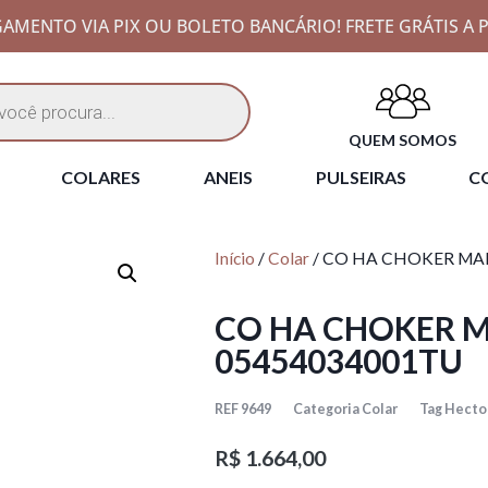
AMENTO VIA PIX OU BOLETO BANCÁRIO! FRETE GRÁTIS A P
QUEM SOMOS
COLARES
ANEIS
PULSEIRAS
CO
Início
/
Colar
/ CO HA CHOKER MAR
CO HA CHOKER M
05454034001TU
REF
9649
Categoria
Colar
Tag
Hector
R$
1.664,00