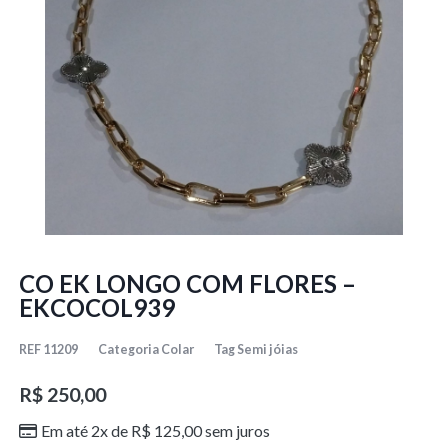
CO EK LONGO COM FLORES –
EKCOCOL939
REF
11209
Categoria
Colar
Tag
Semi jóias
R$
250,00
Em até 2x de
R$
125,00
sem juros