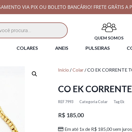
AMENTO VIA PIX OU BOLETO BANCÁRIO! FRETE GRÁTIS A P
QUEM SOMOS
COLARES
ANEIS
PULSEIRAS
CO
Início
/
Colar
/ CO EK CORRENTE 
CO EK CORRENTE
REF
7993
Categoria
Colar
Tag
Ek
R$
185,00
Em até 1x de
R$
185,00
sem juros