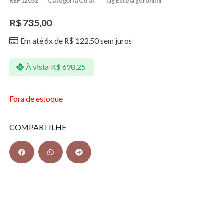
REF
12052
Categoria
Colar
Tag
Estela geromini
R$
735,00
Em até 6x de
R$
122,50
sem juros
À vista
R$
698,25
Fora de estoque
COMPARTILHE