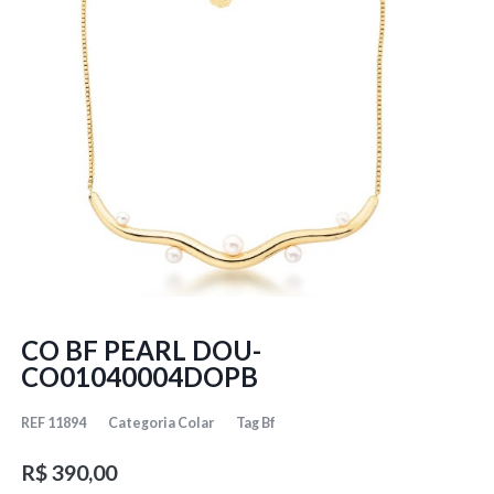
CO BF PEARL DOU-
CO01040004DOPB
REF
11894
Categoria
Colar
Tag
Bf
R$
390,00