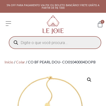
5% OFF PARA PAGAMENTO VIA PIX OU BOLETO BANCÁRIO! FRETE GRÁTIS A
PARTIR DE R$ 1000
0
Início
/
Colar
/ CO BF PEARL DOU- CO01040004DOPB