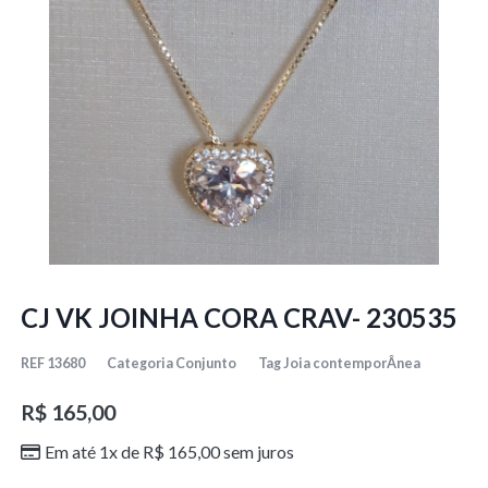
CJ VK JOINHA CORA CRAV- 230535
REF
13680
Categoria
Conjunto
Tag
Joia contemporÂnea
R$
165,00
Em até 1x de
R$
165,00
sem juros