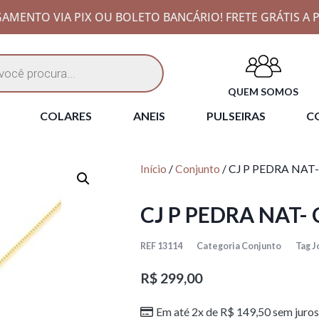
AMENTO VIA PIX OU BOLETO BANCÁRIO! FRETE GRÁTIS A P
QUEM SOMOS
COLARES
ANEIS
PULSEIRAS
CO
Início
/
Conjunto
/ CJ P PEDRA NAT-
CJ P PEDRA NAT- 
REF
13114
Categoria
Conjunto
Tag
J
R$
299,00
Em até 2x de
R$
149,50
sem juros