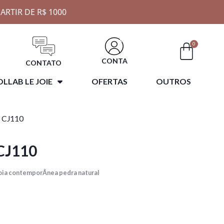
ARTIR DE R$ 1000
0
CONTA
CONTATO
LLAB LE JOIE
OFERTAS
OUTROS
 CJ110
CJ110
oia contemporÂnea pedra natural