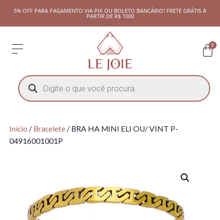
5% OFF PARA PAGAMENTO VIA PIX OU BOLETO BANCÁRIO! FRETE GRÁTIS A
PARTIR DE R$ 1000
0
Início
/
Bracelete
/ BRA HA MINI ELI OU/ VINT P-
04916001001P