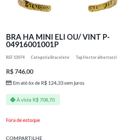
BRA HA MINI ELI OU/ VINT P-
04916001001P
REF
13074
Categoria
Bracelete
Tag
Hector albertazzi
R$
746,00
Em até 6x de
R$
124,33
sem juros
À vista
R$
708,70
Fora de estoque
COMPARTILHE