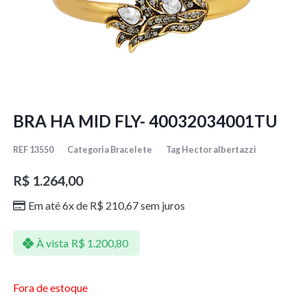
BRA HA MID FLY- 40032034001TU
REF
13550
Categoria
Bracelete
Tag
Hector albertazzi
R$
1.264,00
Em até 6x de
R$
210,67
sem juros
À vista
R$
1.200,80
Fora de estoque