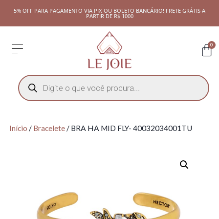
5% OFF PARA PAGAMENTO VIA PIX OU BOLETO BANCÁRIO! FRETE GRÁTIS A
PARTIR DE R$ 1000
0
Início
/
Bracelete
/ BRA HA MID FLY- 40032034001TU