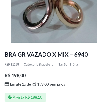
BRA GR VAZADO X MIX – 6940
REF
11188
Categoria
Bracelete
Tag
Semi jóias
R$
198,00
Em até 1x de
R$
198,00
sem juros
À vista
R$
188,10