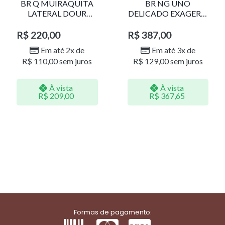
BR Q MUIRAQUITA
BR NG UNO
LATERAL DOUR
DELICADO EXAGERO
LR001
DOU/PERO 1785611F
R$
220,00
R$
387,00
Em até 2x de
Em até 3x de
R$
110,00
sem juros
R$
129,00
sem juros
À vista
À vista
R$
209,00
R$
367,65
Formas de pagamento: