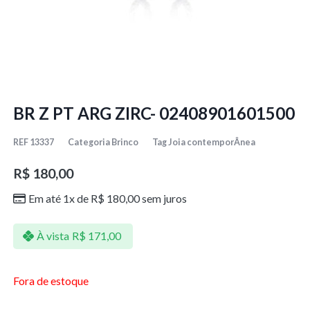
BR Z PT ARG ZIRC- 02408901601500
REF
13337
Categoria
Brinco
Tag
Joia contemporÂnea
R$
180,00
Em até 1x de
R$
180,00
sem juros
À vista
R$
171,00
Fora de estoque