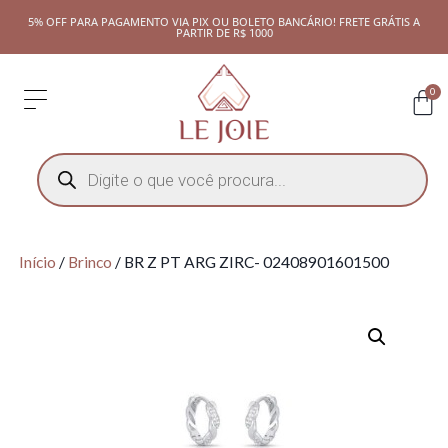
5% OFF PARA PAGAMENTO VIA PIX OU BOLETO BANCÁRIO! FRETE GRÁTIS A
PARTIR DE R$ 1000
0
Início
/
Brinco
/ BR Z PT ARG ZIRC- 02408901601500