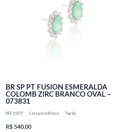
BR SP PT FUSION ESMERALDA
COLOMB ZIRC BRANCO OVAL –
073831
REF
11077
Categoria
Brinco
Tag
Sp
R$
540,00