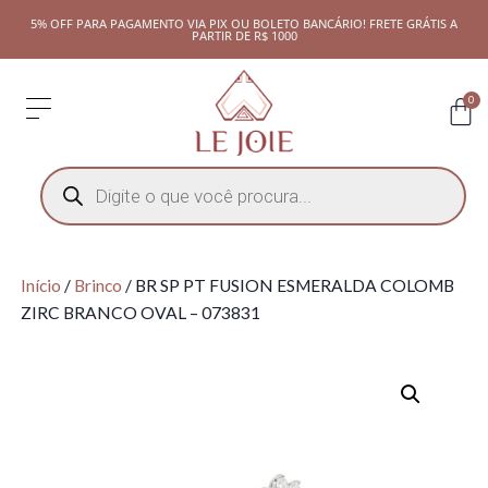
5% OFF PARA PAGAMENTO VIA PIX OU BOLETO BANCÁRIO! FRETE GRÁTIS A
PARTIR DE R$ 1000
0
Início
/
Brinco
/ BR SP PT FUSION ESMERALDA COLOMB
ZIRC BRANCO OVAL – 073831