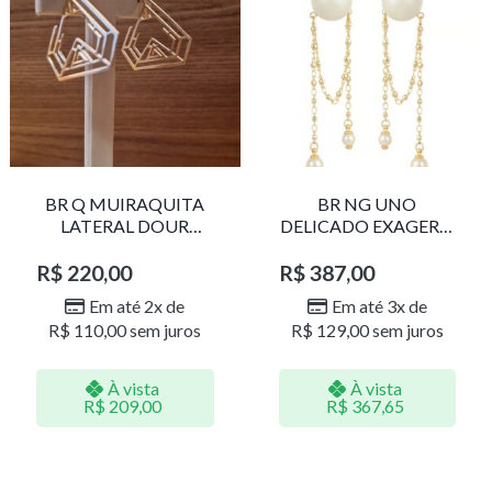
BR Q MUIRAQUITA
BR NG UNO
LATERAL DOUR
DELICADO EXAGERO
LR001
DOU/PERO 1785611F
R$
220,00
R$
387,00
Em até 2x de
Em até 3x de
R$
110,00
sem juros
R$
129,00
sem juros
À vista
À vista
R$
209,00
R$
367,65