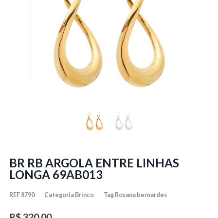
BR RB ARGOLA ENTRE LINHAS
LONGA 69AB013
REF
8790
Categoria
Brinco
Tag
Rosana bernardes
R$
320,00