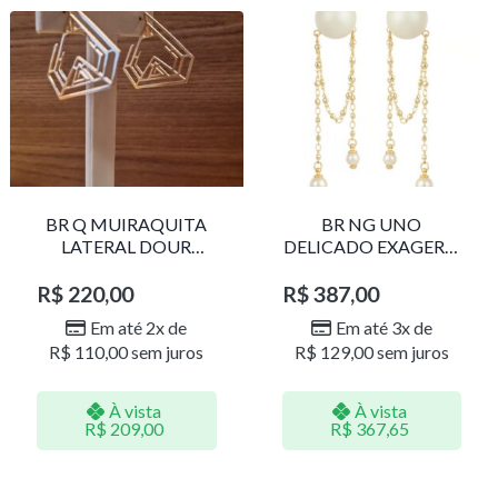
BR Q MUIRAQUITA
BR NG UNO
LATERAL DOUR
DELICADO EXAGERO
LR001
DOU/PERO 1785611F
R$
220,00
R$
387,00
Em até 2x de
Em até 3x de
R$
110,00
sem juros
R$
129,00
sem juros
À vista
À vista
R$
209,00
R$
367,65