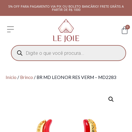
5% OFF PARA PAGAMENTO VIA PIX OU BOLETO BANCÁRIO! FRETE GRÁTIS A
PARTIR DE R$ 1000
0
Início
/
Brinco
/ BR MD LEONOR RES VERM – MD2283