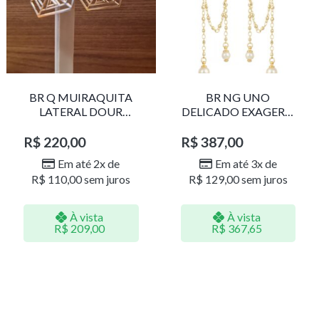
BR Q MUIRAQUITA
BR NG UNO
LATERAL DOUR
DELICADO EXAGERO
LR001
DOU/PERO 1785611F
R$
220,00
R$
387,00
Em até 2x de
Em até 3x de
R$
110,00
sem juros
R$
129,00
sem juros
À vista
À vista
R$
209,00
R$
367,65