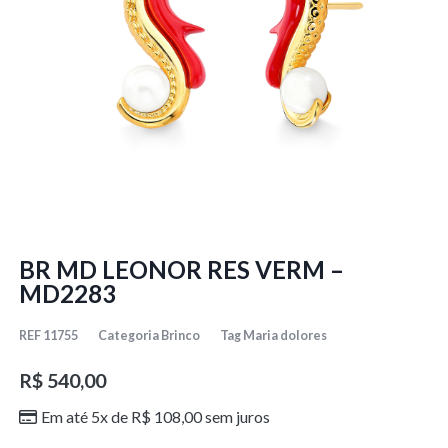
BR MD LEONOR RES VERM –
MD2283
REF
11755
Categoria
Brinco
Tag
Maria dolores
R$
540,00
Em até 5x de
R$
108,00
sem juros