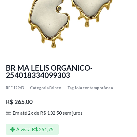
BR MA LELIS ORGANICO-
254018334099303
REF
12943
Categoria
Brinco
Tag
Joia contemporÂnea
R$
265,00
Em até 2x de
R$
132,50
sem juros
À vista
R$
251,75