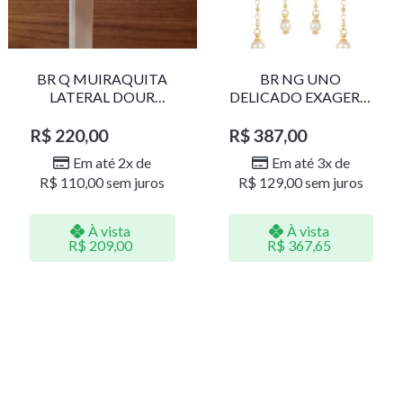
BR Q MUIRAQUITA
BR NG UNO
LATERAL DOUR
DELICADO EXAGERO
LR001
DOU/PERO 1785611F
R$
220,00
R$
387,00
Em até 2x de
Em até 3x de
R$
110,00
sem juros
R$
129,00
sem juros
À vista
À vista
R$
209,00
R$
367,65