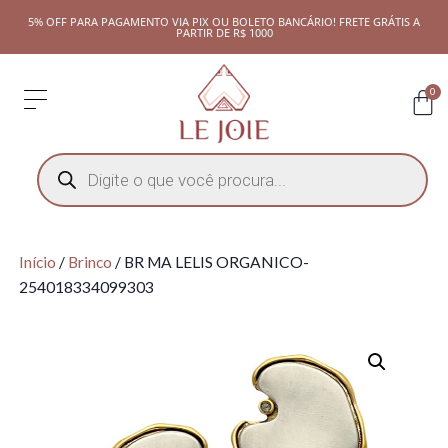
5% OFF PARA PAGAMENTO VIA PIX OU BOLETO BANCÁRIO! FRETE GRÁTIS A
PARTIR DE R$ 1000
0
Início
/
Brinco
/ BR MA LELIS ORGANICO-
254018334099303