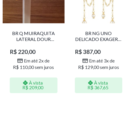
BR Q MUIRAQUITA
BR NG UNO
LATERAL DOUR
DELICADO EXAGERO
LR001
DOU/PERO 1785611F
R$
220,00
R$
387,00
Em até 2x de
Em até 3x de
R$
110,00
sem juros
R$
129,00
sem juros
À vista
À vista
R$
209,00
R$
367,65