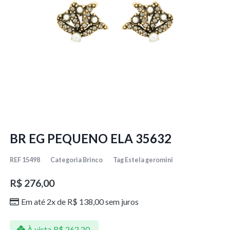
BR EG PEQUENO ELA 35632
REF
15498
Categoria
Brinco
Tag
Estela geromini
R$
276,00
Em até 2x de
R$
138,00
sem juros
À vista
R$
262,20