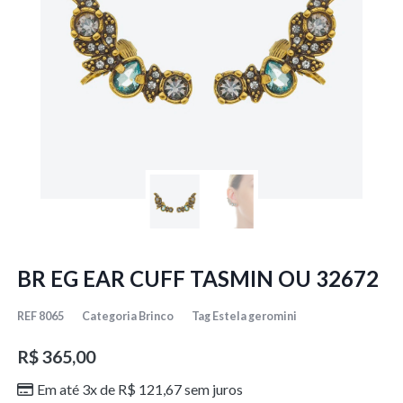
BR EG EAR CUFF TASMIN OU 32672
REF
8065
Categoria
Brinco
Tag
Estela geromini
R$
365,00
Em até 3x de
R$
121,67
sem juros