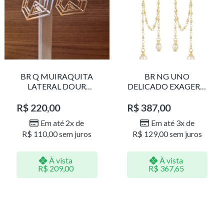
BR Q MUIRAQUITA
BR NG UNO
LATERAL DOUR
DELICADO EXAGERO
LR001
DOU/PERO 1785611F
R$
220,00
R$
387,00
Em até 2x de
Em até 3x de
R$
110,00
sem juros
R$
129,00
sem juros
À vista
À vista
R$
209,00
R$
367,65