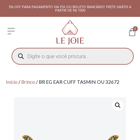
5% OFF PARA PAGAMENTO VIA PIX OU BOLETO BANCÁRIO! FRETE GRÁTIS A
PARTIR DE R$ 1000
0
Início
/
Brinco
/ BR EG EAR CUFF TASMIN OU 32672