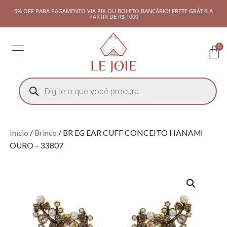
5% OFF PARA PAGAMENTO VIA PIX OU BOLETO BANCÁRIO! FRETE GRÁTIS A
PARTIR DE R$ 1000
0
Início
/
Brinco
/ BR EG EAR CUFF CONCEITO HANAMI
OURO – 33807