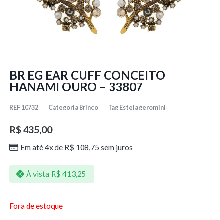
BR EG EAR CUFF CONCEITO
HANAMI OURO – 33807
REF
10732
Categoria
Brinco
Tag
Estela geromini
R$
435,00
Em até 4x de
R$
108,75
sem juros
À vista
R$
413,25
Fora de estoque