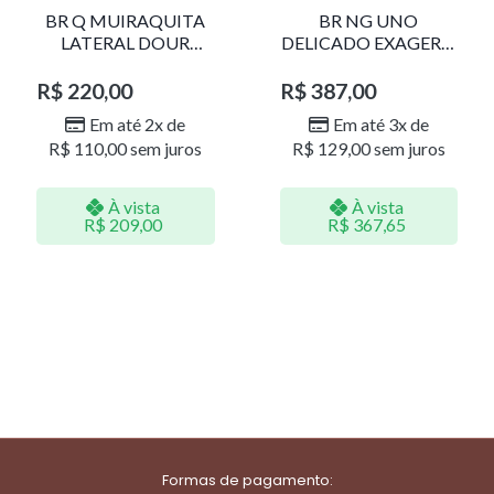
BR Q MUIRAQUITA
BR NG UNO
LATERAL DOUR
DELICADO EXAGERO
LR001
DOU/PERO 1785611F
R$
220,00
R$
387,00
Em até 2x de
Em até 3x de
R$
110,00
sem juros
R$
129,00
sem juros
À vista
À vista
R$
209,00
R$
367,65
Formas de pagamento: