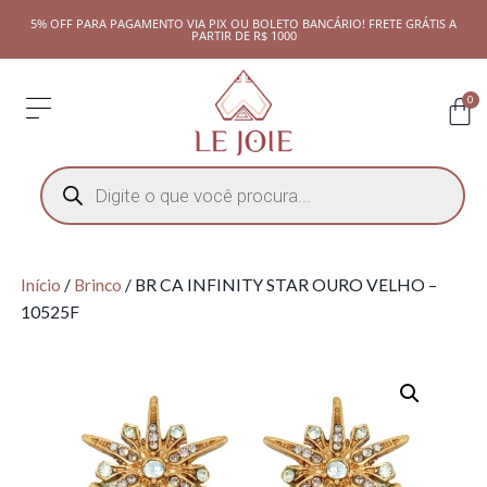
5% OFF PARA PAGAMENTO VIA PIX OU BOLETO BANCÁRIO! FRETE GRÁTIS A
PARTIR DE R$ 1000
0
Início
/
Brinco
/ BR CA INFINITY STAR OURO VELHO –
10525F