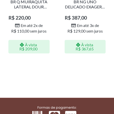
BR Q MUIRAQUITA
BR NG UNO
LATERAL DOUR
DELICADO EXAGERO
LR001
DOU/PERO 1785611F
R$
220,00
R$
387,00
Em até 2x de
Em até 3x de
R$
110,00
sem juros
R$
129,00
sem juros
À vista
À vista
R$
209,00
R$
367,65
Formas de pagamento: