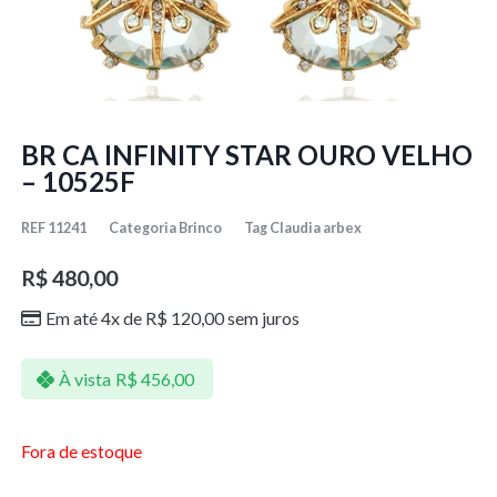
BR CA INFINITY STAR OURO VELHO
– 10525F
REF
11241
Categoria
Brinco
Tag
Claudia arbex
R$
480,00
Em até 4x de
R$
120,00
sem juros
À vista
R$
456,00
Fora de estoque