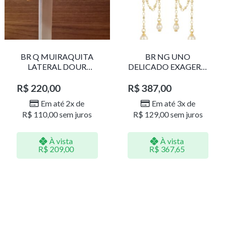
BR Q MUIRAQUITA
BR NG UNO
LATERAL DOUR
DELICADO EXAGERO
LR001
DOU/PERO 1785611F
R$
220,00
R$
387,00
Em até 2x de
Em até 3x de
R$
110,00
sem juros
R$
129,00
sem juros
À vista
À vista
R$
209,00
R$
367,65