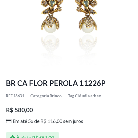
BR CA FLOR PEROLA 11226P
REF
13631
Categoria
Brinco
Tag
ClÁudia arbex
R$
580,00
Em até 5x de
R$
116,00
sem juros
À vista
R$
551,00