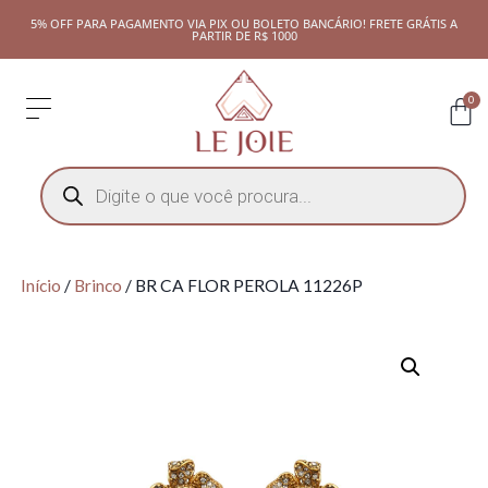
5% OFF PARA PAGAMENTO VIA PIX OU BOLETO BANCÁRIO! FRETE GRÁTIS A
PARTIR DE R$ 1000
0
Início
/
Brinco
/ BR CA FLOR PEROLA 11226P