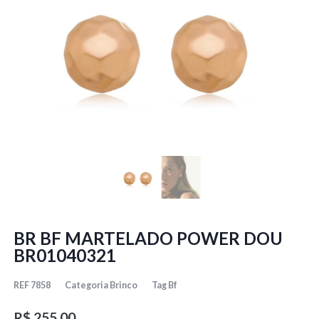
BR BF MARTELADO POWER DOU
BR01040321
REF
7858
Categoria
Brinco
Tag
Bf
R$
255,00