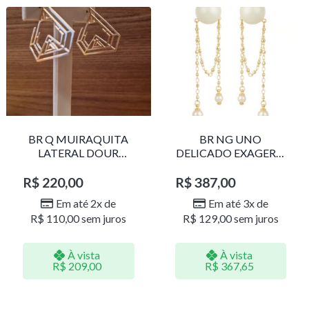
BR Q MUIRAQUITA
BR NG UNO
LATERAL DOUR
DELICADO EXAGERO
LR001
DOU/PERO 1785611F
R$
220,00
R$
387,00
Em até 2x de
Em até 3x de
R$
110,00
sem juros
R$
129,00
sem juros
À vista
À vista
R$
209,00
R$
367,65