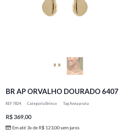
BR AP ORVALHO DOURADO 6407
REF
7824
Categoria
Brinco
Tag
Anna prata
R$
369,00
Em até 3x de
R$
123,00
sem juros