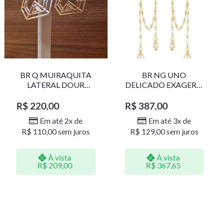
BR Q MUIRAQUITA
BR NG UNO
LATERAL DOUR
DELICADO EXAGERO
LR001
DOU/PERO 1785611F
R$
220,00
R$
387,00
Em até 2x de
Em até 3x de
R$
110,00
sem juros
R$
129,00
sem juros
À vista
À vista
R$
209,00
R$
367,65