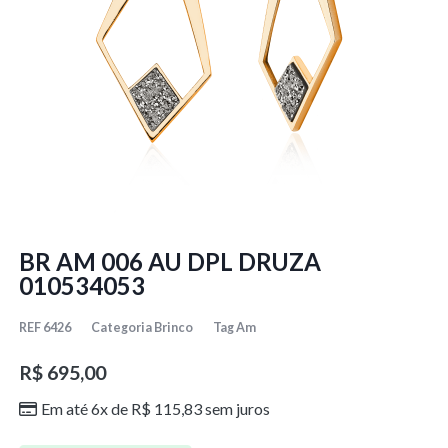
BR AM 006 AU DPL DRUZA
010534053
REF
6426
Categoria
Brinco
Tag
Am
R$
695,00
Em até 6x de
R$
115,83
sem juros