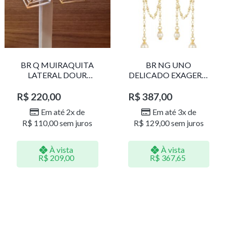
BR Q MUIRAQUITA
BR NG UNO
LATERAL DOUR
DELICADO EXAGERO
LR001
DOU/PERO 1785611F
R$
220,00
R$
387,00
Em até 2x de
Em até 3x de
R$
110,00
sem juros
R$
129,00
sem juros
À vista
À vista
R$
209,00
R$
367,65