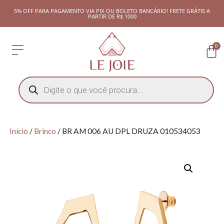
5% OFF PARA PAGAMENTO VIA PIX OU BOLETO BANCÁRIO! FRETE GRÁTIS A
PARTIR DE R$ 1000
0
Início
/
Brinco
/ BR AM 006 AU DPL DRUZA 010534053