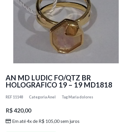
AN MD LUDIC FO/QTZ BR
HOLOGRAFICO 19 – 19 MD1818
REF
11148
Categoria
Anel
Tag
Maria dolores
R$
420,00
Em até 4x de
R$
105,00
sem juros