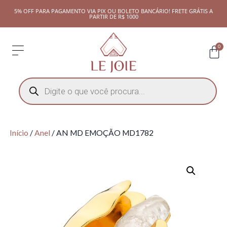
5% OFF PARA PAGAMENTO VIA PIX OU BOLETO BANCÁRIO! FRETE GRÁTIS A
PARTIR DE R$ 1000
0
Início
/
Anel
/ AN MD EMOÇÃO MD1782