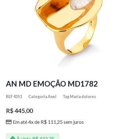
AN MD EMOÇÃO MD1782
REF
4351
Categoria
Anel
Tag
Maria dolores
R$
445,00
Em até 4x de
R$
111,25
sem juros
À vista
R$
422,75