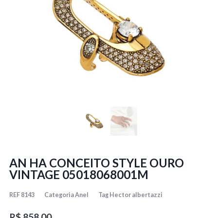
AN HA CONCEITO STYLE OURO
VINTAGE 05018068001M
REF
8143
Categoria
Anel
Tag
Hector albertazzi
R$
858,00