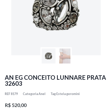
AN EG CONCEITO LUNNARE PRATA
32603
REF
8179
Categoria
Anel
Tag
Estela geromini
R$
520,00