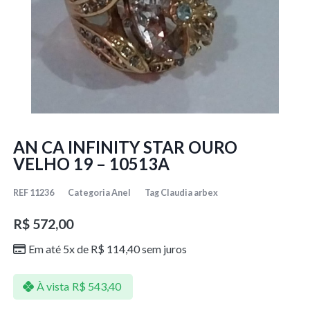
AN CA INFINITY STAR OURO
VELHO 19 – 10513A
REF
11236
Categoria
Anel
Tag
Claudia arbex
R$
572,00
Em até 5x de
R$
114,40
sem juros
À vista
R$
543,40