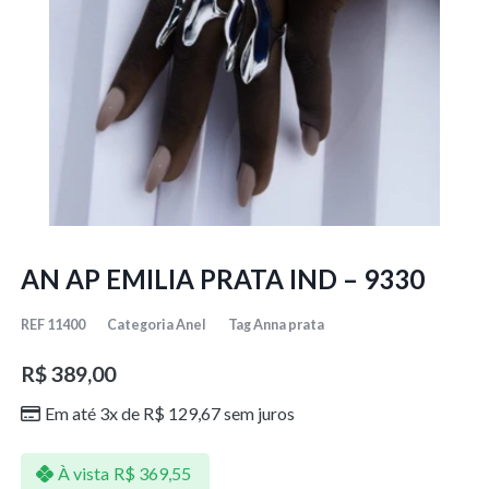
AN AP EMILIA PRATA IND – 9330
REF
11400
Categoria
Anel
Tag
Anna prata
R$
389,00
Em até 3x de
R$
129,67
sem juros
À vista
R$
369,55