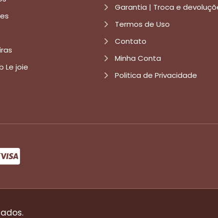
Garantia | Troca e devoluçõ
res
Termos de Uso
Contato
iras
Minha Conta
b Le joie
Politica de Privacidade
formas de pagamento
vados.