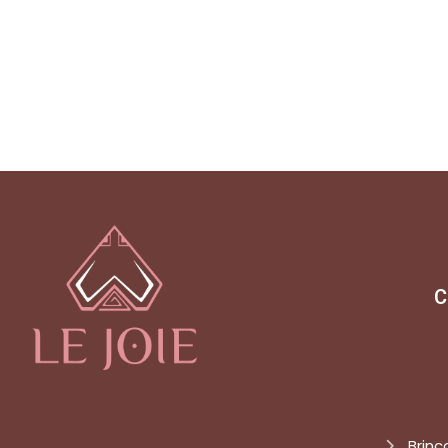
C
Brinc