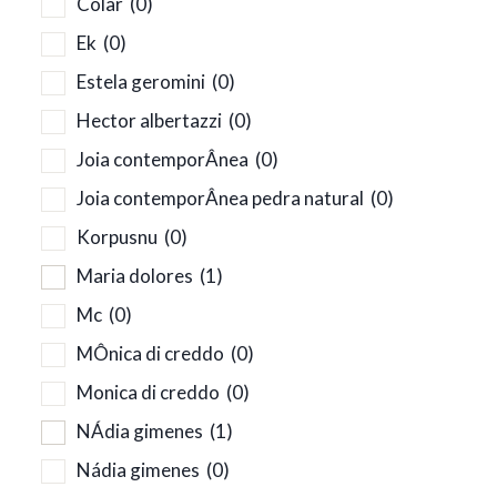
Colar
(0)
Ek
(0)
Estela geromini
(0)
Hector albertazzi
(0)
Joia contemporÂnea
(0)
Joia contemporÂnea pedra natural
(0)
Korpusnu
(0)
Maria dolores
(1)
Mc
(0)
MÔnica di creddo
(0)
Monica di creddo
(0)
NÁdia gimenes
(1)
Nádia gimenes
(0)